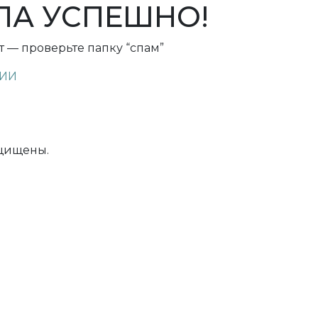
ЛА УСПЕШНО!
т — проверьте папку “спам”
МИИ
ащищены.