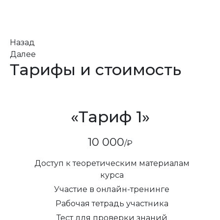
Выберите пакет
*
45 000₽
Комфорт
Назад
150 000₽
Премиум
Далее
Тарифы и стоимость
«Тариф 1»
10 000
/₽
Доступ к теоретическим материалам
курса
Участие в онлайн-тренинге
Рабочая тетрадь участника
Тест для проверки знаний