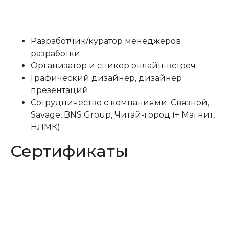
Записаться на
Разработчик/куратор менеджеров
обучение
разработки
Организатор и спикер онлайн-встреч
Графический дизайнер, дизайнер
Ваше имя
*
презентаций
Cотрудничество с компаниями: Связной,
Savage, BNS Group, Читай-город (+ Магнит,
Ваш номер телефона
*
НЛМК)
Сертификаты
chek
Оставляя свои данные, Вы соглашаетесь на
обработку персональных данных.