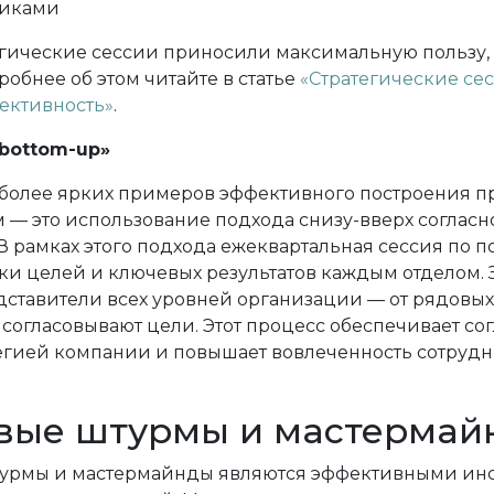
никами
егические сессии приносили максимальную пользу,
обнее об этом читайте в статье
«Стратегические сес
ективность»
.
bottom-up»
более ярких примеров эффективного построения п
 — это использование подхода снизу-вверх соглас
 В рамках этого подхода ежеквартальная сессия по 
и целей и ключевых результатов каждым отделом. З
дставители всех уровней организации — от рядовы
согласовывают цели. Этот процесс обеспечивает сог
егией компании и повышает вовлеченность сотрудн
вые штурмы и мастермай
урмы и мастермайнды являются эффективными ин