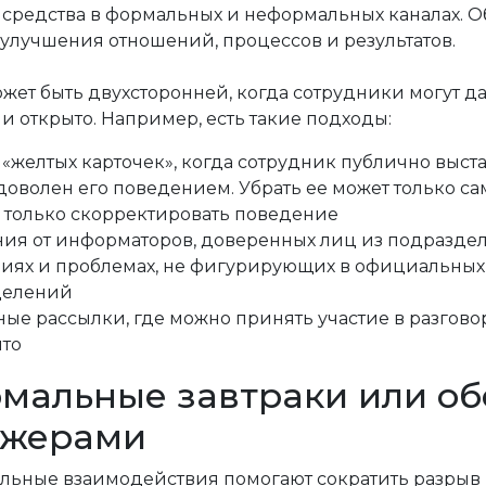
 средства в формальных и неформальных каналах. О
 улучшения отношений, процессов и результатов.
ожет быть двухсторонней, когда сотрудники могут д
и открыто. Например, есть такие подходы:
 «желтых карточек», когда сотрудник публично выст
доволен его поведением. Убрать ее может только с
я только скорректировать поведение
ия от информаторов, доверенных лиц из подразд
циях и проблемах, не фигурирующих в официальных 
делений
ые рассылки, где можно принять участие в разгово
то
мальные завтраки или обе
джерами
льные взаимодействия помогают сократить разрыв