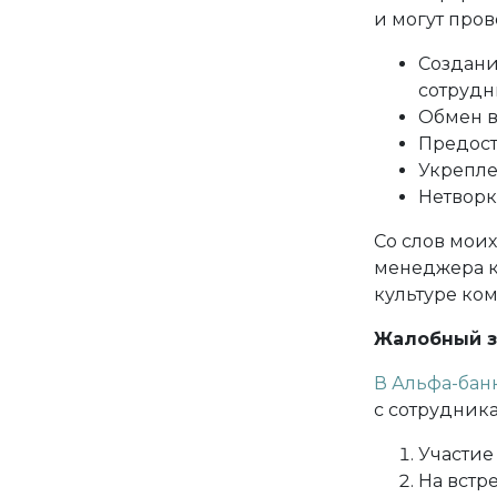
и могут про
Создани
сотрудн
Обмен в
Предост
Укрепле
Нетворк
Со слов мои
менеджера ко
культуре ко
Жалобный з
В Альфа-бан
с сотрудник
Участие
На встр