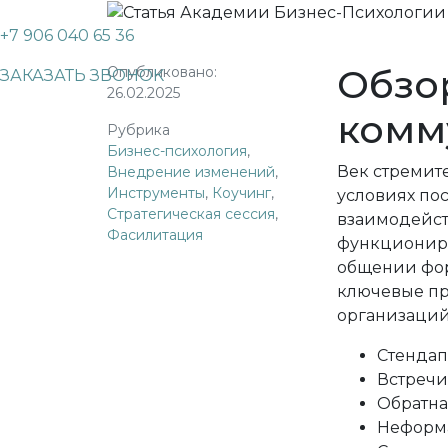
+7 906 040 65 36
Обзо
Опубликовано:
ЗАКАЗАТЬ ЗВОНОК
26.02.2025
комм
Рубрика
Бизнес-психология
,
Век стремит
Внедрение изменений
,
Инструменты
,
Коучинг
,
условиях по
Стратегическая сессия
,
взаимодейст
Фасилитация
функциониро
общении фор
ключевые пр
организаций
Стендап
Встречи
Обратна
Неформа