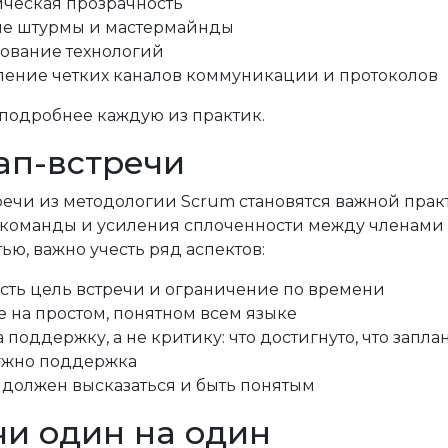
ическая прозрачность
ые штурмы и мастермайнды
ование технологий
ление четких каналов коммуникации и протоколов
подробнее каждую из практик.
ап-встречи
речи из методологии Scrum становятся важной пра
команды и усиления сплоченности между членами к
ю, важно учесть ряд аспектов:
есть цель встречи и ограничение по времени
 на простом, понятном всем языке
 поддержку, а не критику: что достигнуто, что запл
ужно поддержка
должен высказаться и быть понятым
чи один на один