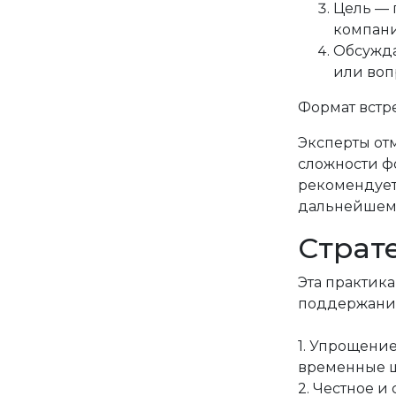
Цель — 
компан
Обсужда
или воп
Формат встр
Эксперты от
сложности ф
рекомендует
дальнейшему
Страт
Эта практик
поддержания 
1. Упрощени
временные ш
2. Честное 