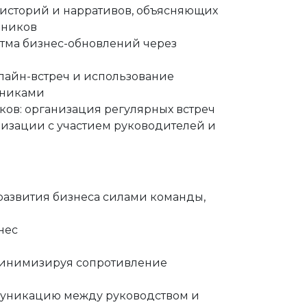
х историй и нарративов, объясняющих
дников
тма бизнес-обновлений через
нлайн-встреч и использование
дниками
ков: организация регулярных встреч
изации с участием руководителей и
развития бизнеса силами команды,
нес
минимизируя сопротивление
муникацию между руководством и