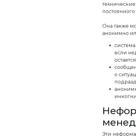
технические
постоянного
Она также м
анонимно ил
система
если не
остаетс
сообщен
о ситуа
подраз
анонимн
инкогни
Нефор
мене
Эти неформа