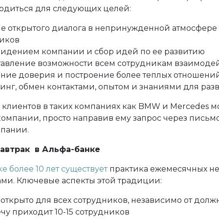
водиться для следующих целей:
е открытого диалога в непринужденной атмосфере
иков
идением компании и сбор идей по ее развитию
авление возможности всем сотрудникам взаимодей
ние доверия и построение более теплых отношени
инг, обмен контактами, опытом и знаниями для ра
х клиентов в таких компаниях как BMW и Mercedes м
мпании, просто направив ему запрос через письмо,
мпании.
автрак в Альфа-банке
ке
более 10 лет существует
практика ежемесячных н
ами. Ключевые аспекты этой традиции:
 открыто для всех сотрудников, независимо от долж
ечу приходит 10-15 сотрудников