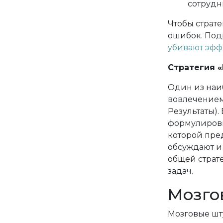
сотруд
Чтобы страт
ошибок. Подр
убивают эфф
Стратегия «
Один из наи
вовлечением
Результаты).
формулировк
которой пре
обсуждают и 
общей страт
задач.
Мозго
Мозговые шт