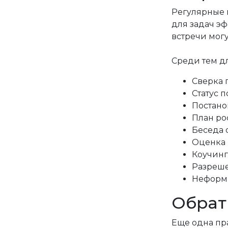
Регулярные 
для задач э
встречи могу
Среди тем дл
Сверка 
Статус 
Постано
План ро
Беседа 
Оценка 
Коучинг
Разреше
Неформа
Обрат
Еще одна пра