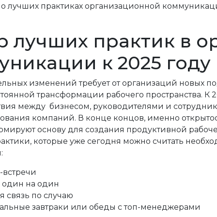
р лучших практик в 
уникации к 2025 году
ельных изменений требует от организаций новых п
стоянной трансформации рабочего пространства. К 
вия между бизнесом, руководителями и сотрудник
вания компаний. В конце концов, именно открытост
мируют основу для создания продуктивной рабочей
актики,
которые уже сегодня можно считать необх
:
-встречи
 один на один
я связь по случаю
льные завтраки или обеды с топ-менеджерами