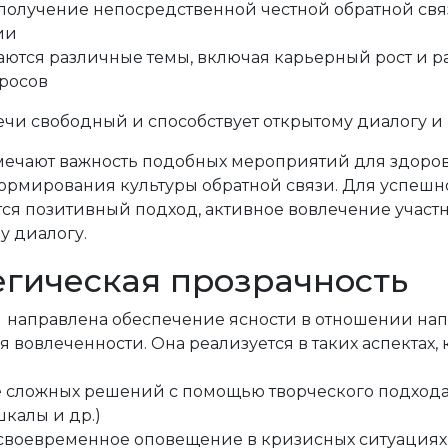
получение непосредственной честной обратной св
ии
ются различные темы, включая карьерный рост и 
росов
ечи свободный и способствует открытому диалогу 
мечают важность подобных мероприятий для здоро
ормирования культуры обратной связи. Для успешн
ся позитивный подход, активное вовлечение участн
 диалогу.
егическая прозрачность
а направлена обеспечение ясности в отношении на
вовлеченности. Она реализуется в таких аспектах, к
е сложных решений с помощью творческого подхода
калы и др.)
и своевременное оповещение в кризисных ситуациях