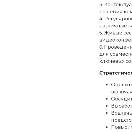
3. Контекст
решения ком
4. Регулярн
различные 
5. Живые се
видеоконфер
6. Проведен
для совмест
ключевых со
Стратегиче
Оценить
включая
Обсудит
Выработ
Вовлечь
предст
Повысит