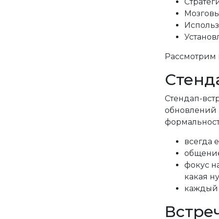
Стратег
Мозгов
Использ
Установ
Рассмотрим 
Стенд
Стендап-вст
обновлений 
формальность
всегда 
общение
фокус на
какая н
каждый 
Встре