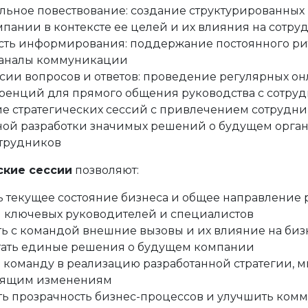
уальное повествование: создание структурированны
пании в контексте ее целей и их влияния на сотру
ость информирования: поддержание постоянного ри
каналы коммуникации
ссии вопросов и ответов: проведение регулярных о
енций для прямого общения руководства с сотру
ие стратегических сессий с привлечением сотрудни
ной разработки значимых решений о будущем орган
трудников
ские сессии
позволяют:
 текущее состояние бизнеса и общее направление 
 ключевых руководителей и специалистов
ь с командой внешние вызовы и их влияние на биз
ать единые решения о будущем компании
 команду в реализацию разработанной стратегии
, 
оящим изменениям
ь прозрачность бизнес-процессов и улучшить ком